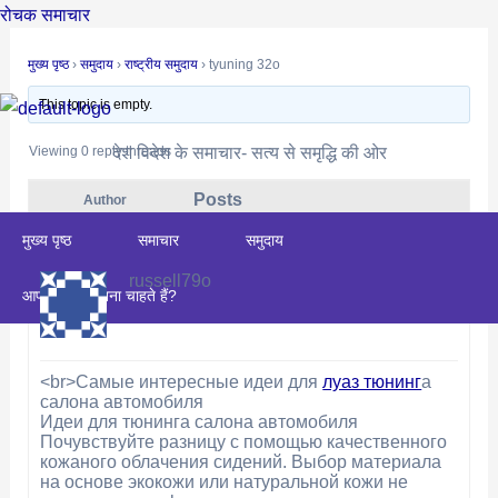
Skip
Post
रोचक समाचार
to
navigation
मुख्य पृष्ठ
›
समुदाय
›
राष्ट्रीय समुदाय
›
tyuning 32o
content
This topic is empty.
देश विदेश के समाचार- सत्य से समृद्धि की ओर
Viewing 0 reply threads
Posts
Author
December 4, 2025 at 2:05 pm
#28766
मुख्य पृष्ठ
समाचार
समुदाय
REPLY
russell79o
आप संपादक बनना चाहते हैं?
<br>Самые интересные идеи для
луаз тюнинг
а
салона автомобиля
Идеи для тюнинга салона автомобиля
Почувствуйте разницу с помощью качественного
кожаного облачения сидений. Выбор материала
на основе экокожи или натуральной кожи не