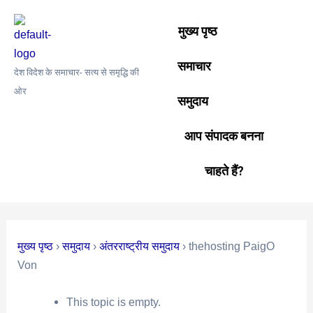
Skip
Post
to
navigation
मुख्य पृष्ठ
content
समाचार
देश विदेश के समाचार- सत्य से समृद्धि की
ओर
समुदाय
आप संपादक बनना
चाहते हैं?
मुख्य पृष्ठ
›
समुदाय
›
अंतरराष्ट्रीय समुदाय
›
thehosting PaigO
Von
This topic is empty.