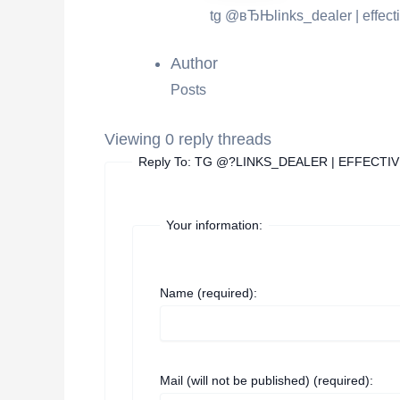
tg @вЂЊlinks_dealer | effectiv
Author
Posts
Viewing 0 reply threads
Reply To: TG @?LINKS_DEALER | EFFECTI
Your information:
Name (required):
Mail (will not be published) (required):