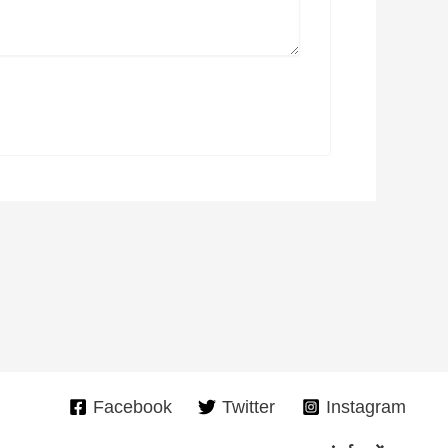
Facebook
Twitter
Instagram