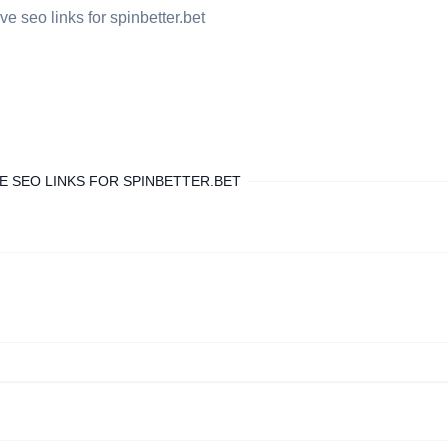
e seo links for spinbetter.bet
VE SEO LINKS FOR SPINBETTER.BET