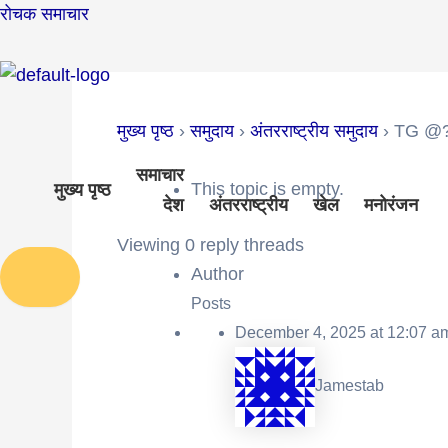
Skip
Post
रोचक समाचार
to
navigation
content
मुख्य पृष्ठ
›
समुदाय
›
अंतरराष्ट्रीय समुदाय
›
TG @?
समाचार
This topic is empty.
मुख्य पृष्ठ
देश
अंतरराष्ट्रीय
खेल
मनोरंजन
Viewing 0 reply threads
Author
Posts
December 4, 2025 at 12:07 a
Jamestab