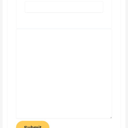
Submit