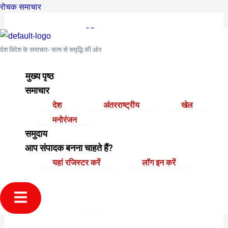
Skip
Post
रोचक समाचार
to
navigation
मुख्य पृष्ठ
›
समुदाय
›
राजनीति
›
Test, just a XRumer 23
content
StrongAI test…
देश विदेश के समाचार- सत्य से समृद्धि की ओर
This topic is empty.
मुख्य पृष्ठ
समाचार
Viewing 0 reply threads
देश
अंतरराष्ट्रीय
खेल
Author
मनोरंजन
Posts
समुदाय
November 19, 2025 at 11:56 am
#26774
आप संपादक बनना चाहते हैं?
Reply
यहां रजिस्टर करें
लॉग इन करें
KennethArolo