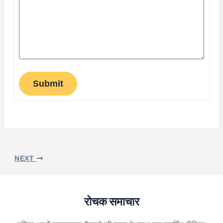
Submit
NEXT
रोचक समाचार