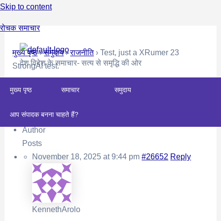
Skip to content
रोचक समाचार
मुख्य पृष्ठ
›
समुदाय
›
राजनीति
›
Test, just a XRumer 23
देश विदेश के समाचार- सत्य से समृद्धि की ओर
StrongAI test.
This topic is empty.
मुख्य पृष्ठ
समाचार
समुदाय
Viewing 0 reply threads
आप संपादक बनना चाहते हैं?
Author
Posts
November 18, 2025 at 9:44 pm
#26652
Reply
KennethArolo