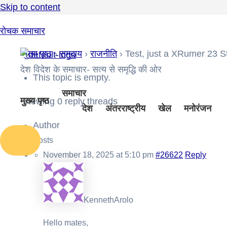
Skip to content
रोचक समाचार
मुख्य पृष्ठ
›
समुदाय
›
राजनीति
›
Test, just a XRumer 23 S
देश विदेश के समाचार- सत्य से समृद्धि की ओर
This topic is empty.
समाचार
मुख्य पृष्ठ
Viewing 0 reply threads
देश
अंतरराष्ट्रीय
खेल
मनोरंजन
Author
Posts
November 18, 2025 at 5:10 pm
#26622
Reply
KennethArolo
Hello mates,