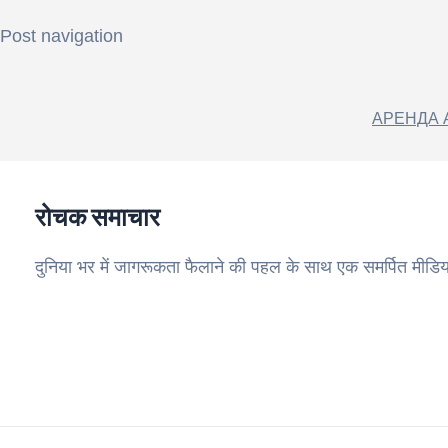
Post navigation
АРЕНДА 
रोचक समाचार
दुनिया भर में जागरूकता फैलाने की पहल के साथ एक समर्पित मीडिय