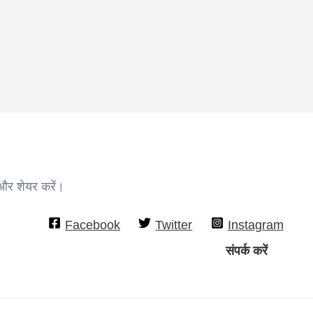
 और शेयर करें।
Facebook
Twitter
Instagram
संपर्क करें