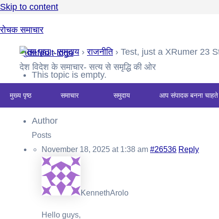
Skip to content
रोचक समाचार
मुख्य पृष्ठ
›
समुदाय
›
राजनीति
›
Test, just a XRumer 23 S
देश विदेश के समाचार- सत्य से समृद्धि की ओर
This topic is empty.
मुख्य पृष्ठ
समाचार
समुदाय
आप संपादक बनना चाहते 
Viewing 0 reply threads
Author
Posts
November 18, 2025 at 1:38 am
#26536
Reply
KennethArolo
Hello guys,