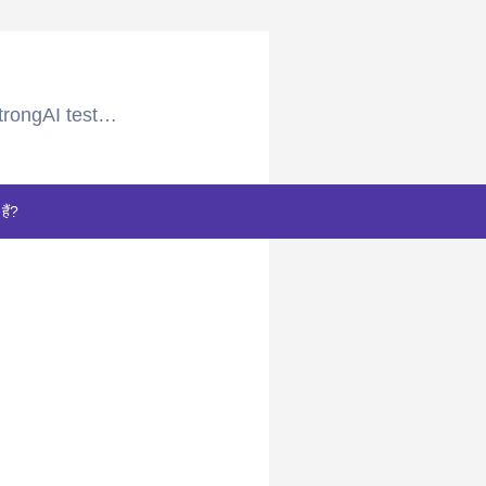
trongAI test…
हैं?