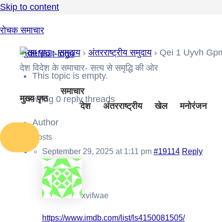
Skip to content
रोचक समाचार
मुख्य पृष्ठ
›
समुदाय
›
अंतरराष्ट्रीय समुदाय
›
Qei 1 Uyvh Gp
देश विदेश के समाचार- सत्य से समृद्धि की ओर
This topic is empty.
समाचार
मुख्य पृष्ठ
Viewing 0 reply threads
देश
अंतरराष्ट्रीय
खेल
मनोरंजन
Author
Posts
September 29, 2025 at 1:11 pm
#19114
Reply
xvifwae
https://www.imdb.com/list/ls4150081505/