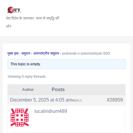
Skip
Post
to
navigation
देश विदेश के समाचार- सत्य से समृद्धि की
content
ओर
मुख्य पृष्ठ
›
समुदाय
›
अंतरराष्ट्रीय समुदाय
›
podveski-v-avtomobilyah 60D
This topic is empty.
Viewing 0 reply threads
Posts
Author
December 5, 2025 at 4:05 am
#28959
REPLY
lucalindrum489