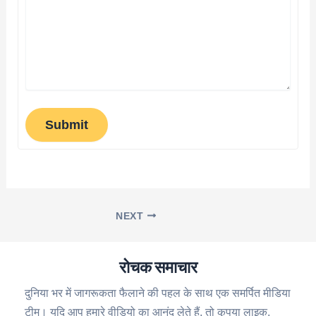
Submit
NEXT
रोचक समाचार
दुनिया भर में जागरूकता फैलाने की पहल के साथ एक समर्पित मीडिया
टीम। यदि आप हमारे वीडियो का आनंद लेते हैं, तो कृपया लाइक,