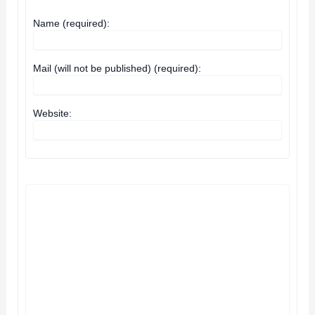
Name (required):
Mail (will not be published) (required):
Website: