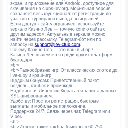
экран, и приложение для Android, доступное для
скачивания на clubs-lev.org. Мобильная версия
сохраняет весь функционал: от регистрации до
участия в турнирах и вывода выигрышей.
Если доступ к сайту ограничен, используйте
зеркало Казино Лев — точную копию сайта с
другим адресом. Актуальные зеркала можно
найти через рассылку, Telegram-бот или по
запросу на
support@lev-club.com
.
Почему Казино Лев — это ваш выбор?
Казино Лев выделяется среди других платформ
благодаря:
<br>
<br>Разнообразию игр: От классических слотов до
live-шоу и краш-игр.
Щедрым бонусам: Приветственный пакет,
бездепы, кэшбэк и промокоды.
Надёжности: Лицензия Кюрасао и защита данных
SSL-шифрованием.
Удобству: Простая регистрация, быстрые
выплаты и мобильное приложение.
Поддержке 24/7: Связь через чат, Telegram или
Viber.
<br>
<br>Игроки, такие как lina (выигрыш 60 750