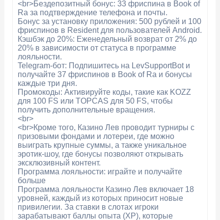
<br>Бездепозитный бонус: 33 фриспина в Book of
Ra за подтверждение телефона и почты.
Бонус за установку приложения: 500 рублей и 100
фриспинов в Resident для пользователей Android.
Кэшбэк до 20%: Еженедельный возврат от 2% до
20% в зависимости от статуса в программе
лояльности.
Telegram-бот: Подпишитесь на LevSupportBot и
получайте 37 фриспинов в Book of Ra и бонусы
каждые три дня.
Промокоды: Активируйте коды, такие как KOZZ
для 100 FS или TOPCAS для 50 FS, чтобы
получить дополнительные вращения.
<br>
<br>Кроме того, Казино Лев проводит турниры с
призовыми фондами и лотереи, где можно
выиграть крупные суммы, а также уникальное
эротик-шоу, где бонусы позволяют открывать
эксклюзивный контент.
Программа лояльности: играйте и получайте
больше
Программа лояльности Казино Лев включает 18
уровней, каждый из которых приносит новые
привилегии. За ставки в слотах игроки
зарабатывают баллы опыта (XP), которые