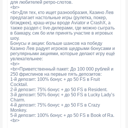
для любителей ретро-слотов.
<br>
<br>Для тех, кто ищет разнообразия, Казино Лев
предлагает настольные игры (рулетка, покер,
блэкджек), краш-игры вроде Aviator и CrashX, а
также раздел с live-дилерами, где можно сыграть
в баккару, сик бо или принять участие в игровых
шоу.
Бонусы и акции: больше шансов на победу
Казино Лев радует игроков щедрыми бонусами и
регулярными акциями, которые делают игру ещё
увлекательнее:
<br>
<br>Приветственный пакет: До 100 000 рублей и
250 фриспинов на первые пять депозитов:
1-й депозит: 100% бонус + до 50 FS в Fruit
Cocktail.
2-й депозит: 75% бонус + до 50 FS в Resident.
3-й депозит: 50% бонус + до 50 FS в Lucky Lady’s
Charm.
4-й депозит: 75% бонус + до 50 FS в Crazy
Monkey.
5-й депозит: 100% бонус + до 50 FS в Book of Ra.
<br>