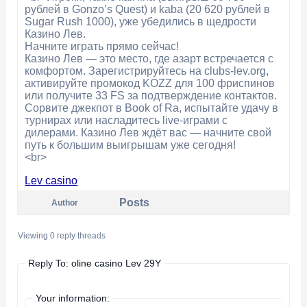
рублей в Gonzo’s Quest) и kaba (20 620 рублей в
Sugar Rush 1000), уже убедились в щедрости
Казино Лев.
Начните играть прямо сейчас!
Казино Лев — это место, где азарт встречается с
комфортом. Зарегистрируйтесь на clubs-lev.org,
активируйте промокод KOZZ для 100 фриспинов
или получите 33 FS за подтверждение контактов.
Сорвите джекпот в Book of Ra, испытайте удачу в
турнирах или насладитесь live-играми с
дилерами. Казино Лев ждёт вас — начните свой
путь к большим выигрышам уже сегодня!
<br>
Lev casino
Posts
Author
Viewing 0 reply threads
Reply To: oline casino Lev 29Y
Your information: