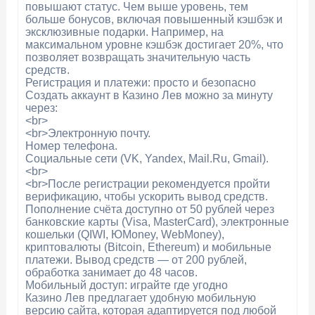
повышают статус. Чем выше уровень, тем
больше бонусов, включая повышенный кэшбэк и
эксклюзивные подарки. Например, на
максимальном уровне кэшбэк достигает 20%, что
позволяет возвращать значительную часть
средств.
Регистрация и платежи: просто и безопасно
Создать аккаунт в Казино Лев можно за минуту
через:
<br>
<br>Электронную почту.
Номер телефона.
Социальные сети (VK, Yandex, Mail.Ru, Gmail).
<br>
<br>После регистрации рекомендуется пройти
верификацию, чтобы ускорить вывод средств.
Пополнение счёта доступно от 50 рублей через
банковские карты (Visa, MasterCard), электронные
кошельки (QIWI, ЮMoney, WebMoney),
криптовалюты (Bitcoin, Ethereum) и мобильные
платежи. Вывод средств — от 200 рублей,
обработка занимает до 48 часов.
Мобильный доступ: играйте где угодно
Казино Лев предлагает удобную мобильную
версию сайта, которая адаптируется под любой