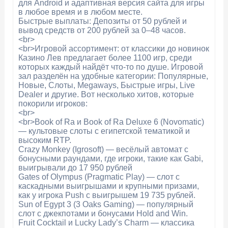
для Android и адаптивная версия сайта для игры
в любое время и в любом месте.
Быстрые выплаты: Депозиты от 50 рублей и
вывод средств от 200 рублей за 0–48 часов.
<br>
<br>Игровой ассортимент: от классики до новинок
Казино Лев предлагает более 1100 игр, среди
которых каждый найдёт что-то по душе. Игровой
зал разделён на удобные категории: Популярные,
Новые, Слоты, Megaways, Быстрые игры, Live
Dealer и другие. Вот несколько хитов, которые
покорили игроков:
<br>
<br>Book of Ra и Book of Ra Deluxe 6 (Novomatic)
— культовые слоты с египетской тематикой и
высоким RTP.
Crazy Monkey (Igrosoft) — весёлый автомат с
бонусными раундами, где игроки, такие как Gabi,
выигрывали до 17 950 рублей
Gates of Olympus (Pragmatic Play) — слот с
каскадными выигрышами и крупными призами,
как у игрока Push с выигрышем 19 735 рублей.
Sun of Egypt 3 (3 Oaks Gaming) — популярный
слот с джекпотами и бонусами Hold and Win.
Fruit Cocktail и Lucky Lady’s Charm — классика