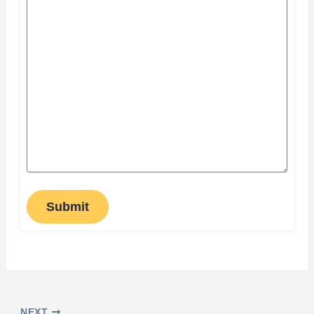
Submit
NEXT