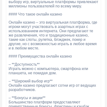
выбору игр, виртуальные платформы привлекают
миллионы пользователей по всему миру.
#### Что такое онлайн казино
Онлайн казино – это виртуальная платформа, где
игроки могут участвовать в азартных играх с
использованием интернета. Они предлагают те
же развлечения, что и традиционные казино,
такие как слоты, рулетка, блэкджек, покер и
другие, но с возможностью играть в любое время
и в любом месте.
#### Преимущества онлайн казино
– **Доступность**
Играть можно с компьютера, смартфона или
планшета, не покидая дом.
– **Широкий выбор игр**
Онлайн казино предлагают сотни игр от ведущих
разработчиков.
– **Бонусы и акции**
Большинство платформ предоставляют
приветственные бонусы, фриспины и кэшбэк.