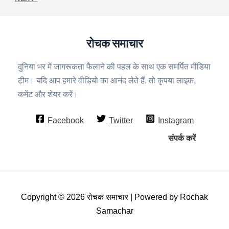
रोचक समाचार
दुनिया भर में जागरूकता फैलाने की पहल के साथ एक समर्पित मीडिया
टीम। यदि आप हमारे वीडियो का आनंद लेते हैं, तो कृपया लाइक,
कमेंट और शेयर करें।
Facebook
Twitter
Instagram
संपर्क करें
Copyright © 2026 रोचक समाचार | Powered by Rochak
Samachar