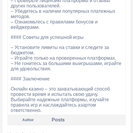
– Проверьте лицензию платформы и отзывы
других пользователей.
– Убедитесь в наличии популярных платежных
методов.
– Ознакомьтесь с правилами бонусов и
вейджерами.
#### Советы для успешной игры
– Установите лимиты на ставки и следите за
бюджетом.
– Играйте только на проверенных платформах.
– Не гонитесь за большими выигрышами, играйте
для удовольствия.
#### Заключение
Онлайн казино – это захватывающий способ
провести время и испытать свою удачу.
Выбирайте надежные платформы, изучайте
правила игр и наслаждайтесь азартом
ответственно.
Posts
Author