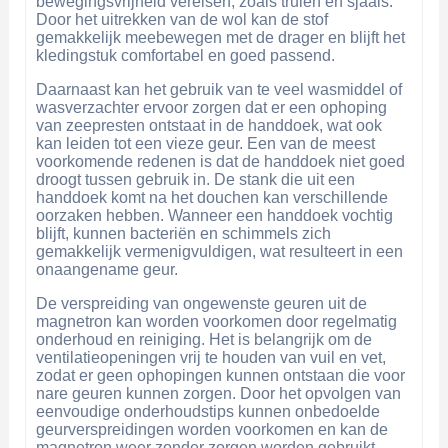
bewegingsvrijheid vereisen, zoals truien en sjaals.
Door het uitrekken van de wol kan de stof
gemakkelijk meebewegen met de drager en blijft het
kledingstuk comfortabel en goed passend.
Daarnaast kan het gebruik van te veel wasmiddel of
wasverzachter ervoor zorgen dat er een ophoping
van zeepresten ontstaat in de handdoek, wat ook
kan leiden tot een vieze geur. Een van de meest
voorkomende redenen is dat de handdoek niet goed
droogt tussen gebruik in. De stank die uit een
handdoek komt na het douchen kan verschillende
oorzaken hebben. Wanneer een handdoek vochtig
blijft, kunnen bacteriën en schimmels zich
gemakkelijk vermenigvuldigen, wat resulteert in een
onaangename geur.
De verspreiding van ongewenste geuren uit de
magnetron kan worden voorkomen door regelmatig
onderhoud en reiniging. Het is belangrijk om de
ventilatieopeningen vrij te houden van vuil en vet,
zodat er geen ophopingen kunnen ontstaan die voor
nare geuren kunnen zorgen. Door het opvolgen van
eenvoudige onderhoudstips kunnen onbedoelde
geurverspreidingen worden voorkomen en kan de
magnetron weer zonder zorgen worden gebruikt.