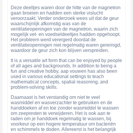
Deze deeltjes waren door de hitte van de magnetron
gaan broeien en hadden een sterke vislucht
veroorzaakt. Verder onderzoek wees uit dat de geur
waarschijnlijk afkomstig was van de
ventilatieopeningen van de magnetron, waarin zich
mogelijk vet- en voedseldeeltjes hadden opgehoopt.
Het probleem werd verergerd doordat de
ventilatieopeningen niet regelmatig waren gereinigd,
waardoor de geur zich kon blijven verspreiden.
It is a versatile art form that can be enjoyed by people
of all ages and backgrounds. In addition to being a
fun and creative hobby, aap vouwen has also been
used in various educational settings to teach
mathematical concepts, spatial reasoning, and
problem-solving skills.
Daarnaast is het verstandig om niet te veel
wasmiddel en wasverzachter te gebruiken en de
handdoeken af en toe zonder wasmiddel te wassen
om zeepresten te verwijderen. Het is ook aan te
raden om je handdoek regelmatig te wassen, bij
voorkeur op een hogere temperatuur om bacteriën
en schimmels te doden. Allereerst is het belangrijk