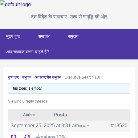
Skip
Post
to
navigation
देश विदेश के समाचार- सत्य से समृद्धि की ओर
content
मुख्य पृष्ठ
समाचार
समुदाय
आप संपादक बनना चाहते हैं?
मुख्य पृष्ठ
›
समुदाय
›
अंतरराष्ट्रीय समुदाय
›
Executive Search 18l
This topic is empty.
Viewing 0 reply threads
Posts
Author
September 25, 2025 at 8:31 am
#18520
REPLY
vknalana1054