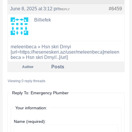
June 8, 2025 at 3:12 pm
#6459
REPLY
Billiefek
meleenbeca » Hsn skri Drnyi
[url=https://heseneskeri.az/user/meleenbeca]meleen
beca » Hsn skri Drnyi!..[/url]
Posts
Author
Viewing 0 reply threads
Reply To: Emergency Plumber
Your information:
Name (required):