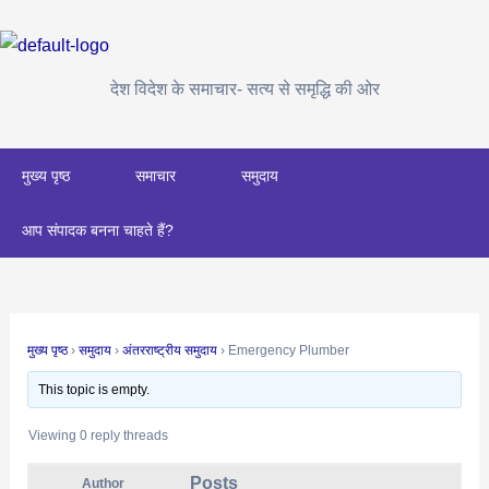
Skip
Post
to
navigation
content
देश विदेश के समाचार- सत्य से समृद्धि की ओर
मुख्य पृष्ठ
समाचार
समुदाय
आप संपादक बनना चाहते हैं?
मुख्य पृष्ठ
›
समुदाय
›
अंतरराष्ट्रीय समुदाय
›
Emergency Plumber
This topic is empty.
Viewing 0 reply threads
Posts
Author