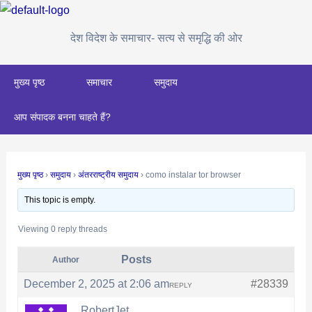
Skip
Post
to
navigation
देश विदेश के समाचार- सत्य से समृद्धि की ओर
content
मुख्य पृष्ठ
समाचार
समुदाय
आप संपादक बनना चाहते हैं?
मुख्य पृष्ठ
›
समुदाय
›
अंतरराष्ट्रीय समुदाय
›
como instalar tor browser
This topic is empty.
Viewing 0 reply threads
Posts
Author
December 2, 2025 at 2:06 am
#28339
REPLY
RobertJet