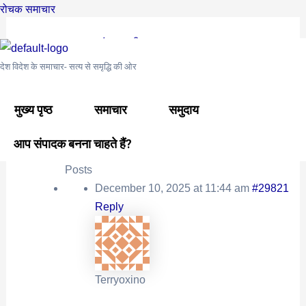
Skip
Post
रोचक समाचार
to
navigation
मुख्य पृष्ठ
›
समुदाय
›
अंतरराष्ट्रीय समुदाय
›
Bubinga Binary
content
Options: Traverse New Trading 1xbetandroid.ru
देश विदेश के समाचार- सत्य से समृद्धि की ओर
This topic is empty.
मुख्य पृष्ठ
समाचार
समुदाय
Viewing 0 reply threads
आप संपादक बनना चाहते हैं?
Author
Posts
December 10, 2025 at 11:44 am
#29821
Reply
Terryoxino