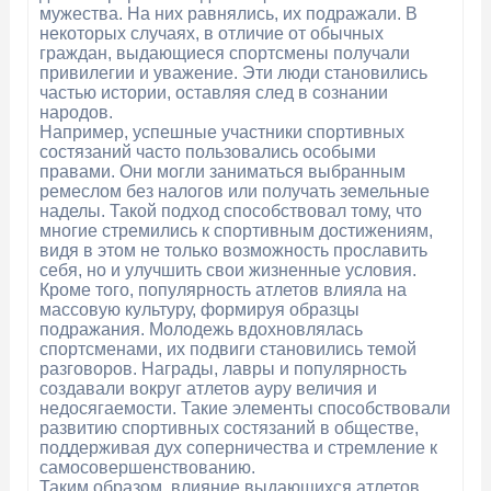
мужества. На них равнялись, их подражали. В
некоторых случаях, в отличие от обычных
граждан, выдающиеся спортсмены получали
привилегии и уважение. Эти люди становились
частью истории, оставляя след в сознании
народов.
Например, успешные участники спортивных
состязаний часто пользовались особыми
правами. Они могли заниматься выбранным
ремеслом без налогов или получать земельные
наделы. Такой подход способствовал тому, что
многие стремились к спортивным достижениям,
видя в этом не только возможность прославить
себя, но и улучшить свои жизненные условия.
Кроме того, популярность атлетов влияла на
массовую культуру, формируя образцы
подражания. Молодежь вдохновлялась
спортсменами, их подвиги становились темой
разговоров. Награды, лавры и популярность
создавали вокруг атлетов ауру величия и
недосягаемости. Такие элементы способствовали
развитию спортивных состязаний в обществе,
поддерживая дух соперничества и стремление к
самосовершенствованию.
Таким образом, влияние выдающихся атлетов