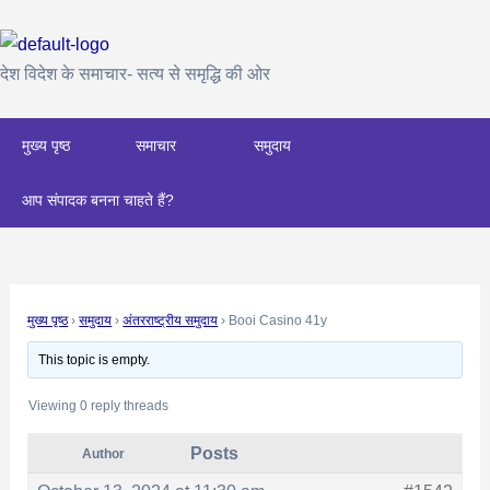
Skip
Post
to
navigation
content
देश विदेश के समाचार- सत्य से समृद्धि की ओर
मुख्य पृष्ठ
समाचार
समुदाय
आप संपादक बनना चाहते हैं?
मुख्य पृष्ठ
›
समुदाय
›
अंतरराष्ट्रीय समुदाय
›
Booi Casino 41y
This topic is empty.
Viewing 0 reply threads
Posts
Author