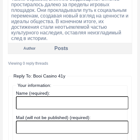
простиралось далеко за пределы игровых
площадок. Они прокладывали путь к социальным
переменам, создавая новый взгляд на ценности и
идеалы общества. В конечном итоге, их
достижения стали неотъемлемой частью
культурного наследия, оставляя неизгладимый
след в истории.
Posts
Author
Viewing 0 reply threads
Reply To: Booi Casino 41y
Your information:
Name (required):
Mail (will not be published) (required):