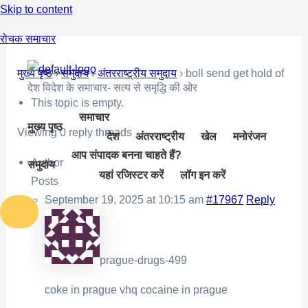
Skip to content
रोचक समाचार
मुख्य पृष्ठ
›
समुदाय
›
अंतरराष्ट्रीय समुदाय
›
boll send get hold of
देश विदेश के समाचार- सत्य से समृद्धि की ओर
This topic is empty.
समाचार
मुख्य पृष्ठ
Viewing 0 reply threads
देश
अंतरराष्ट्रीय
खेल
मनोरंजन
आप संपादक बनना चाहते हैं?
Author
समुदाय
यहां रजिस्टर करें
लॉग इन करें
Posts
September 19, 2025 at 10:15 am
#17967
Reply
prague-drugs-499
coke in prague
vhq cocaine in prague