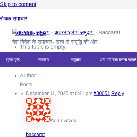
Skip to content
रोचक समाचार
मुख्य पृष्ठ
›
समुदाय
›
अंतरराष्ट्रीय समुदाय
›
Baccarat
देश विदेश के समाचार- सत्य से समृद्धि की ओर
This topic is empty.
मुख्य पृष्ठ
समाचार
समुदाय
आप संपादक बनना चाहते 
Viewing 0 reply threads
Author
Posts
December 11, 2025 at 6:41 pm
#30051
Reply
AndrewNek
baccarat