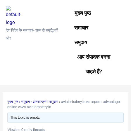
Skip
Post
to
navigation
मुख्य पृष्ठ
content
समाचार
देश विदेश के समाचार- सत्य से समृद्धि की
ओर
समुदाय
आप संपादक बनना
चाहते हैं?
मुख्य पृष्ठ
›
समुदाय
›
अंतरराष्ट्रीय समुदाय
›
aviatorbatery.in интернет advantage
online www aviatorbatery.in
This topic is empty.
Viewing 0 reply threads