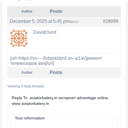
Posts
Author
December 5, 2025 at 5:45 pm
#29099
REPLY
Davidclund
[url=https://xn—-8sbprkbljnil.xn--p1ai/]ремонт
телевизоров ввк[/url]
Posts
Author
Viewing 0 reply threads
Reply To: aviatorbatery.in интернет advantage online
www aviatorbatery.in
Your information: