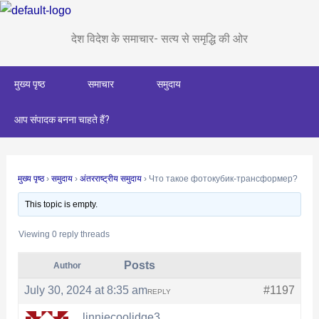
Skip
Post
to
navigation
देश विदेश के समाचार- सत्य से समृद्धि की ओर
content
मुख्य पृष्ठ
समाचार
समुदाय
आप संपादक बनना चाहते हैं?
मुख्य पृष्ठ
›
समुदाय
›
अंतरराष्ट्रीय समुदाय
›
Что такое фотокубик-трансформер?
This topic is empty.
Viewing 0 reply threads
Posts
Author
July 30, 2024 at 8:35 am
#1197
REPLY
linniecoolidge3