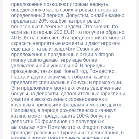
предложения позволяют игрокам вернуть
определённую часть своих игровых потерь за
определенный период. Допустим, онлайн-казино
предлагает 20% кешбэк на проигрыши,
понесенные в течение недели. Это значит, что
если вы потеряли 200 EUR, то получите обратно
40 EUR на свой счет. Эти предложения помогают
скрасить неприятные моменты и дают игрокам
ещё шанс на выигрыш.<br> Сезонные
предложения и праздничные акции в dragon
money casino делают игру еще более
увлекательной и уникальной. В периоды
праздников, таких как Новый год, Рождество,
Пасха и другие значимые события, казино
предлагает специальные бонусы и промоакции.
Эти предложения могут включать увеличенные
бонусы на депозиты, дополнительные фриспины,
участие в эксклюзивных соревнованиях с
крупными призовыми фондами и многое другое.
Например, в период рождественских каникул
казино может предоставить 100% бонус на
депозит и 50 фриспинов на популярных
автоматах.<br> Помимо этого, dragon money
проводит различные турниры и соревнования, в
которых игроки могут принять участие для