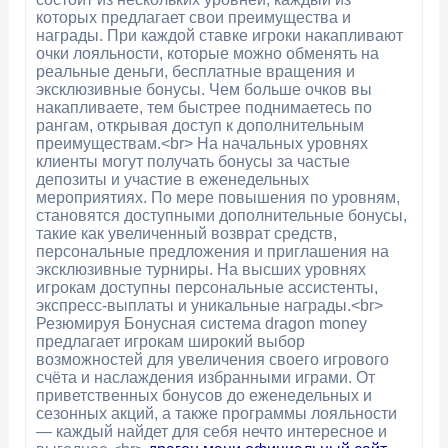
которых предлагает свои преимущества и
награды. При каждой ставке игроки накапливают
очки лояльности, которые можно обменять на
реальные деньги, бесплатные вращения и
эксклюзивные бонусы. Чем больше очков вы
накапливаете, тем быстрее поднимаетесь по
рангам, открывая доступ к дополнительным
преимуществам.<br> На начальных уровнях
клиенты могут получать бонусы за частые
депозиты и участие в еженедельных
мероприятиях. По мере повышения по уровням,
становятся доступными дополнительные бонусы,
такие как увеличенный возврат средств,
персональные предложения и приглашения на
эксклюзивные турниры. На высших уровнях
игрокам доступны персональные ассистенты,
экспресс-выплаты и уникальные награды.<br>
Резюмируя Бонусная система dragon money
предлагает игрокам широкий выбор
возможностей для увеличения своего игрового
счёта и наслаждения избранными играми. От
приветственных бонусов до еженедельных и
сезонных акций, а также программы лояльности
— каждый найдет для себя нечто интересное и