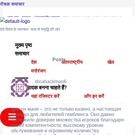
Skip
Post
रोचक समाचार
to
navigation
मुख्य पृष्ठ
›
समुदाय
›
अंतरराष्ट्रीय समुदाय
›
Что нужно знать о бонусах казино
content
драгон.
देश विदेश के समाचार- सत्य से समृद्धि की ओर
This topic is empty.
मुख्य पृष्ठ
Viewing 0 reply threads
समाचार
Posts
Author
देश
अंतरराष्ट्रीय
खेल
July 17, 2025 at 9:48 am
#10176
मनोरंजन
REPLY
समुदाय
dinahackman6
आप संपादक बनना चाहते हैं?
यहां रजिस्टर करें
लॉग इन करें
драгон мани – это не только казино, а настоящая
находка для любителей гемблинга. Оно давно
заслужило доверие множества игроков благодаря
своей компетентности, высокому уровню
обслуживания и огромному количеству