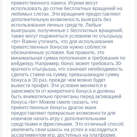
приветственного пакета. Игроки могут
использовать до сотни бесплатных вращений на
любимых слотах. Эти вращения предоставляют
дополнительную возможность выиграть без
использования личных средств. Любые
выигрыши, полученные с бесплатных вращений,
также могут подчиняться условиям по отыгрышу.
<br> Важно уточнить, что для использования
приветственных бонусов нужно соблюсти
обозначенные условия. Как правило, это
минимальная сумма пополнения и требования по
вейджеру. Например, бонус может требовать 30-
кратного отыгрыша, что означает необходимость
сделать ставки на сумму, превышающую сумму
бонуса в 30 раз, прежде чем можно будет
вывести профит. Эти условия меняются в
зависимости от конкретного бонуса и должны
быть внимательно прочитаны перед активацией
бонуса.<br> Можем смело сказать, что
приветственные бонусы драгон мани
предоставляют прекрасные возможности для
новичков начать игру с дополнительными
средствами и фриспинами. Это отличный способ
увеличить свои шансы на успех и насладиться
ассортиментом игр, доступных на платформе.