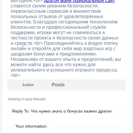
выгодное.<br>
драгон мани официальный сайт
славится своим уровнем безопасности,
первоклассным сервисом и множеством
похвальных отзывов от удовлетворённых
клиентов. Благодаря сегодняшним технологиям
безопасности и профессиональной службе
поддержки, игроки могут не сомневаться в
честности проекта и безопасности своих данных
и средств.<br> Присоединяйтесь к dragon money
онлайн и откройте для себя мир азартных игр с
щедрыми бонусами и предложениями.
Независимо от вашего опыта и предпочтений, вы
можете найти здесь все что нужно для
увлекательного и успешного игрового процесса.
<br>
Posts
Author
Viewing 0 reply threads
Reply To: Что нужно знать о бонусах казино драгон.
Your information: