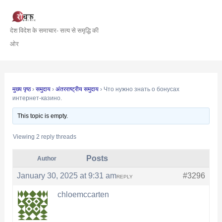
Skip
Post
to
navigation
देश विदेश के समाचार- सत्य से समृद्धि की
content
ओर
मुख्य पृष्ठ
›
समुदाय
›
अंतरराष्ट्रीय समुदाय
›
Что нужно знать о бонусах
интернет-казино.
This topic is empty.
Viewing 2 reply threads
Posts
Author
January 30, 2025 at 9:31 am
#3296
REPLY
chloemccarten