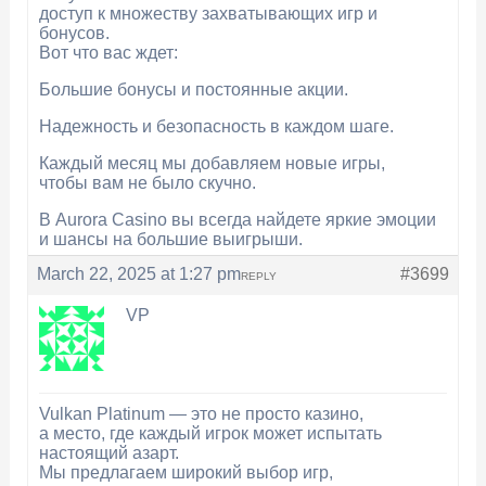
доступ к множеству захватывающих игр и
бонусов.
Вот что вас ждет:
Большие бонусы и постоянные акции.
Надежность и безопасность в каждом шаге.
Каждый месяц мы добавляем новые игры,
чтобы вам не было скучно.
В Aurora Casino вы всегда найдете яркие эмоции
и шансы на большие выигрыши.
March 22, 2025 at 1:27 pm
#3699
REPLY
VP
Vulkan Platinum — это не просто казино,
а место, где каждый игрок может испытать
настоящий азарт.
Мы предлагаем широкий выбор игр,