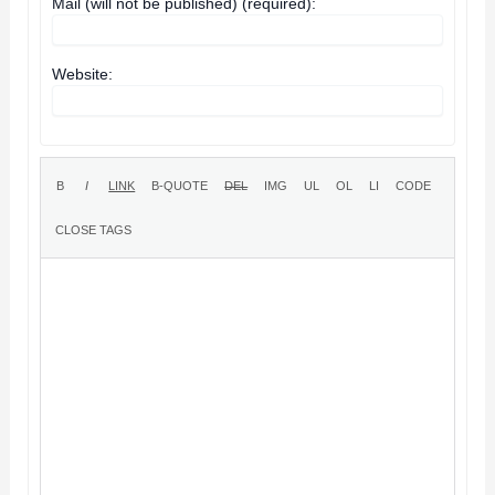
Mail (will not be published) (required):
Website: