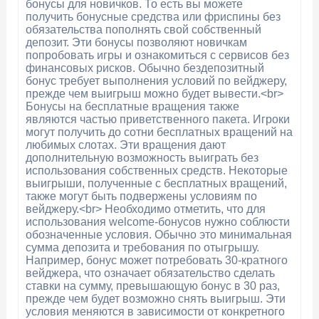
бонусы для новичков. То есть вы можете
получить бонусные средства или фриспины без
обязательства пополнять свой собственный
депозит. Эти бонусы позволяют новичкам
попробовать игры и ознакомиться с сервисов без
финансовых рисков. Обычно бездепозитный
бонус требует выполнения условий по вейджеру,
прежде чем выигрыш можно будет вывести.<br>
Бонусы на бесплатные вращения также
являются частью приветственного пакета. Игроки
могут получить до сотни бесплатных вращений на
любимых слотах. Эти вращения дают
дополнительную возможность выиграть без
использования собственных средств. Некоторые
выигрыши, полученные с бесплатных вращений,
также могут быть подвержены условиям по
вейджеру.<br> Необходимо отметить, что для
использования welcome-бонусов нужно соблюсти
обозначенные условия. Обычно это минимальная
сумма депозита и требования по отыгрышу.
Например, бонус может потребовать 30-кратного
вейджера, что означает обязательство сделать
ставки на сумму, превышающую бонус в 30 раз,
прежде чем будет возможно снять выигрыш. Эти
условия меняются в зависимости от конкретного