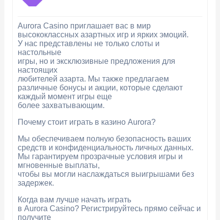
Aurora Casino приглашает вас в мир
высококлассных азартных игр и ярких эмоций.
У нас представлены не только слоты и
настольные
игры, но и эксклюзивные предложения для
настоящих
любителей азарта. Мы также предлагаем
различные бонусы и акции, которые сделают
каждый момент игры еще
более захватывающим.
Почему стоит играть в казино Aurora?
Мы обеспечиваем полную безопасность ваших
средств и конфиденциальность личных данных.
Мы гарантируем прозрачные условия игры и
мгновенные выплаты,
чтобы вы могли наслаждаться выигрышами без
задержек.
Когда вам лучше начать играть
в Aurora Casino? Регистрируйтесь прямо сейчас и
получите