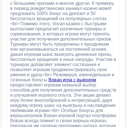
с большими призами и многое другое. К примеру,
в период рождественских каникул казино может
предложить 100% бонус на депозит и 50
бесплатных вращений на популярных слотах.
<br> Помимо этого, Vovan казино с быстрыми
выплатами предлагает различные турниры и
соревнования, в которых игроки могут принять
участие для получения дополнительных призов.
Турниры могут быть приурочены к праздникам
или организовываться на постоянной основе,
давая игрокам шанс выиграть денежные призы,
бесплатные вращения и иные награды. Участие в
турнирах добавляет элемент состязания и
позволяет игрокам продемонстрировать свои
умения и удачу.<br> Резюмируя, еженедельные и
сезонные бонусы
Вован игра с выводом
предоставляют игрокам немалый выбор
способов для получения дополнительных средств
и улучшения игрового опыта. Эти акции делают
игру более многообразной и интригующей, даря
каждому игроку шанс на выигрыш и наслаждение
любимыми играми.<br> Особые бонусы для
верныхигроков Вован игровой портал платформа
Вован всегда помнит о своих верных игроках,
предлагая им щедрую программу наград, которая