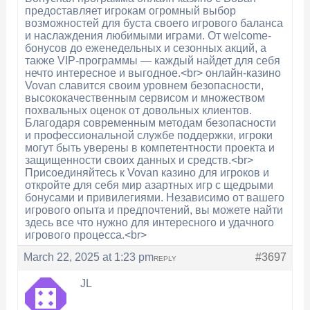
предоставляет игрокам огромный выбор
возможностей для буста своего игрового баланса
и наслаждения любимыми играми. От welcome-
бонусов до еженедельных и сезонных акций, а
также VIP-программы — каждый найдет для себя
нечто интересное и выгодное.<br> онлайн-казино
Vovan славится своим уровнем безопасности,
высококачественным сервисом и множеством
похвальных оценок от довольных клиентов.
Благодаря современным методам безопасности
и профессиональной службе поддержки, игроки
могут быть уверены в компетентности проекта и
защищенности своих данных и средств.<br>
Присоединяйтесь к Vovan казино для игроков и
откройте для себя мир азартных игр с щедрыми
бонусами и привилегиями. Независимо от вашего
игрового опыта и предпочтений, вы можете найти
здесь все что нужно для интересного и удачного
игрового процесса.<br>
March 22, 2025 at 1:23 pm
#3697
REPLY
JL