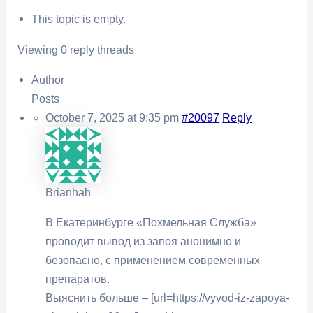
This topic is empty.
Viewing 0 reply threads
Author
Posts
October 7, 2025 at 9:35 pm
#20097
Reply
Brianhah
В Екатеринбурге «Похмельная Служба»
проводит вывод из запоя анонимно и
безопасно, с применением современных
препаратов.
Выяснить больше – [url=https://vyvod-iz-zapoya-