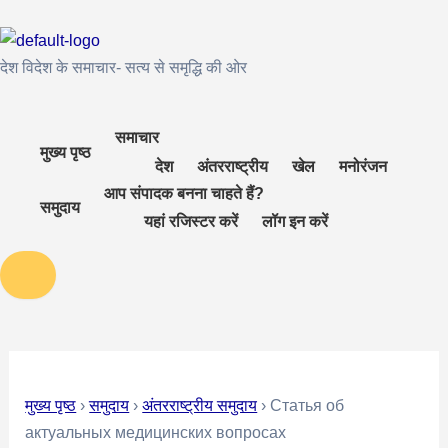
Skip
Post
to
navigation
content
देश विदेश के समाचार- सत्य से समृद्धि की ओर
समाचार
मुख्य पृष्ठ
देश
अंतरराष्ट्रीय
खेल
मनोरंजन
आप संपादक बनना चाहते हैं?
समुदाय
यहां रजिस्टर करें
लॉग इन करें
मुख्य पृष्ठ
›
समुदाय
›
अंतरराष्ट्रीय समुदाय
›
Статья об
актуальных медицинских вопросах