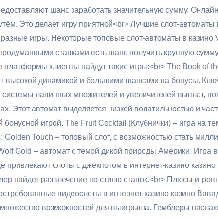
предоставляют шанс заработать значительную сумму. Онлай
ём. Это делает игру приятной<br> Лучшие слот-автоматы в
разные игры. Некоторые топовые слот-автоматы в казино 
 продуманными ставками есть шанс получить крупную сумм
 платформы клиенты найдут такие игры:<br> The Book of th
ет высокой динамикой и большими шансами на бонусы. Клю
ет системы лавинных множителей и увеличителей выплат, п
ах. Этот автомат выделяется низкой волатильностью и част
онусной игрой. The Fruit Cocktail (Клубнички) – игра на т
: Golden Touch – топовый слот, с возможностью стать мил
olf Gold – автомат с темой дикой природы Америки. Игра 
привлекают слоты с джекпотом в интернет-казино казино с
ер найдет развлечение по стилю ставок.<br> Плюсы игровы
остребованные видеослоты в интернет-казино казино Вавад
и множество возможностей для выигрыша. Гемблеры насла