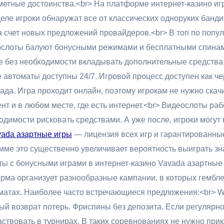
аметные достоинства.<br> На платформе интернет-казино и
ле игроки обнаружат все от классических одноруких банди
за счет новых предложений провайдеров.<br> В топ по поп
ослоты балуют бонусными режимами и бесплатными спинам
е без необходимости вкладывать дополнительные средства
 автоматы доступны 24/7. Игровой процесс доступен как че
ада. Игра проходит онлайн, поэтому игрокам не нужно ска
нт и в любом месте, где есть интернет.<br> Видеослоты ра
димости рисковать средствами. А уже после, игроки могут п
vada азартные игры
— лицензия всех игр и гарантированны
умме это существенно увеличивает вероятность выиграть з
ты с бонусными играми в интернет-казино Vavada азартные
орма организует разнообразные кампании, в которых гемб
оматах. Наиболее часто встречающиеся предложения:<br> W
ый возврат потерь. Фриспины без депозита. Если регулярно
аствовать в турнирах. В таких соревнованиях не нужно пр