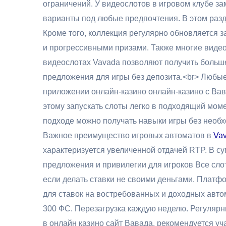
ограничений. У видеослотов в игровом клубе з
варианты под любые предпочтения. В этом разде
Кроме того, коллекция регулярно обновляется 
и прогрессивными призами. Также многие виде
видеослотах Vavada позволяют получить больш
предложения для игры без депозита.<br> Любые
приложении онлайн-казино онлайн-казино с Вав
этому запускать слоты легко в подходящий моме
подходе можно получать навыки игры без необхо
Важное преимущество игровых автоматов в
Va
характеризуется увеличенной отдачей RTP. В с
предложения и привилегии для игроков Все сло
если делать ставки не своими деньгами. Платф
для ставок на востребованных и доходных авт
300 ФС. Перезагрузка каждую неделю. Регулярн
в онлайн казино сайт Вавада, рекомендуется уч