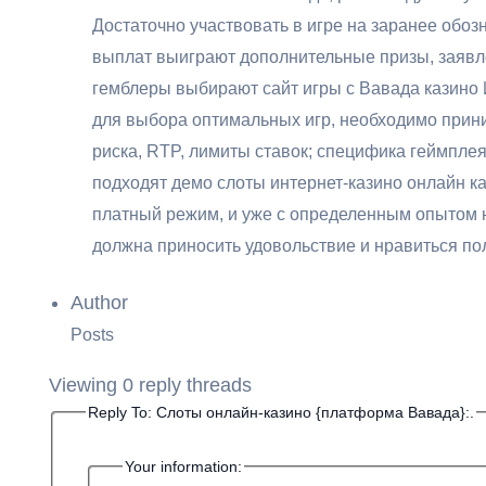
Достаточно участвовать в игре на заранее обо
выплат выиграют дополнительные призы, заявл
гемблеры выбирают сайт игры с Вавада казино
для выбора оптимальных игр, необходимо прин
риска, RTP, лимиты ставок; специфика геймпле
подходят демо слоты интернет-казино онлайн к
платный режим, и уже с определенным опытом н
должна приносить удовольствие и нравиться по
Author
Posts
Viewing 0 reply threads
Reply To: Слоты онлайн-казино {платформа Вавада}:.
Your information: