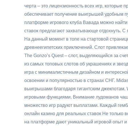
черта – это лицензионность всех игр, которые 
обеспечивает получение выигрышей удобным пут
платформе игрового клуба Вавада можно найти 
ставок предлагают захватывающе отдохнуть. С
На данный момент в топе на стартовой странице
древнеегипетских приключений. Слот привлека
The Gonzo’s Quest – слот, выделяющийся за сч
из самых топовых слотов об украшениях и звезд
игра с минималистичным дизайном и интересной б
освоении и популярностью в странах СНГ. Midas
выигрышами благодаря гигантским джекпотам. W
игровыми функциями. Внимание лудоманов чаще 
множество игр радуют выплатами. Каждый гембл
онлайн казино для реальных ставок Не только в
на платформе дают уникальный игровой опыт 