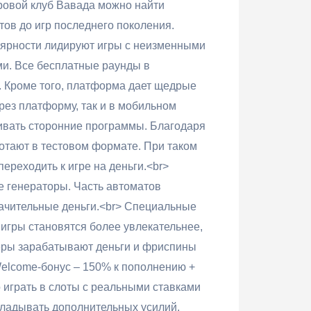
гровой клуб Вавада можно найти
тов до игр последнего поколения.
улярности лидируют игры с неизменными
и. Все бесплатные раунды в
. Кроме того, платформа дает щедрые
рез платформу, так и в мобильном
чивать сторонние программы. Благодаря
ботают в тестовом формате. При таком
ереходить к игре на деньги.<br>
е генераторы. Часть автоматов
начительные деньги.<br> Специальные
 игры становятся более увлекательнее,
леры зарабатывают деньги и фриспины
elcome-бонус – 150% к пополнению +
 играть в слоты с реальными ставками
икладывать дополнительных усилий.