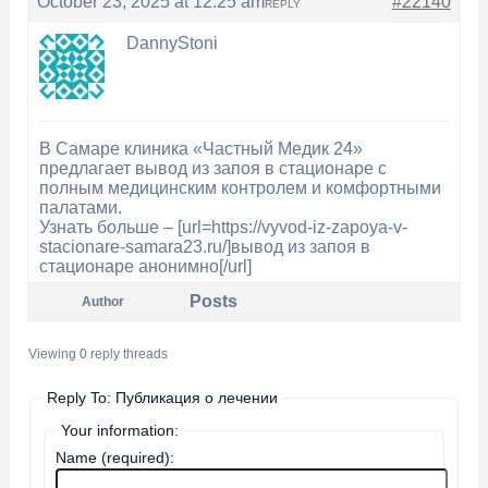
October 23, 2025 at 12:25 am
#22140
REPLY
DannyStoni
В Самаре клиника «Частный Медик 24»
предлагает вывод из запоя в стационаре с
полным медицинским контролем и комфортными
палатами.
Узнать больше – [url=https://vyvod-iz-zapoya-v-
stacionare-samara23.ru/]вывод из запоя в
стационаре анонимно[/url]
Posts
Author
Viewing 0 reply threads
Reply To: Публикация о лечении
Your information:
Name (required):