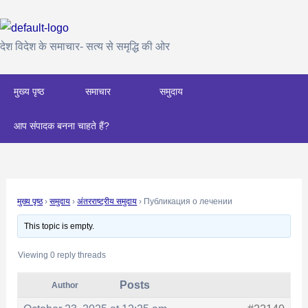
Skip
Post
to
navigation
content
देश विदेश के समाचार- सत्य से समृद्धि की ओर
मुख्य पृष्ठ
समाचार
समुदाय
आप संपादक बनना चाहते हैं?
मुख्य पृष्ठ
›
समुदाय
›
अंतरराष्ट्रीय समुदाय
›
Публикация о лечении
This topic is empty.
Viewing 0 reply threads
Posts
Author