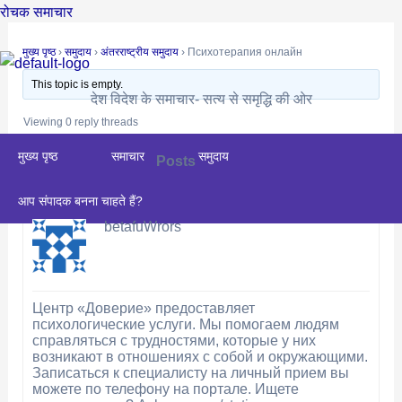
Skip
Post
रोचक समाचार
to
navigation
मुख्य पृष्ठ
›
समुदाय
›
अंतरराष्ट्रीय समुदाय
›
Психотерапия онлайн
content
This topic is empty.
देश विदेश के समाचार- सत्य से समृद्धि की ओर
Viewing 0 reply threads
मुख्य पृष्ठ
समाचार
समुदाय
Posts
Author
April 16, 2025 at 7:45 am
#4457
REPLY
आप संपादक बनना चाहते हैं?
betafuWrors
Центр «Доверие» предоставляет
психологические услуги. Мы помогаем людям
справляться с трудностями, которые у них
возникают в отношениях с собой и окружающими.
Записаться к специалисту на личный прием вы
можете по телефону на портале. Ищете