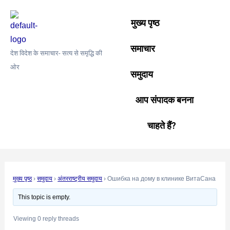
Skip
Post
to
navigation
मुख्य पृष्ठ
content
समाचार
देश विदेश के समाचार- सत्य से समृद्धि की
ओर
समुदाय
आप संपादक बनना
चाहते हैं?
मुख्य पृष्ठ
›
समुदाय
›
अंतरराष्ट्रीय समुदाय
›
Ошибка на дому в клинике ВитаСана
This topic is empty.
Viewing 0 reply threads