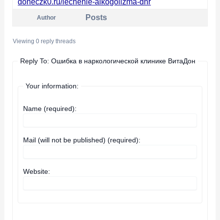
doneczk0.ru/lechenie-alkogolizma-dnr
Posts
Author
Viewing 0 reply threads
Reply To: Ошибка в наркологической клинике ВитаДон
Your information:
Name (required):
Mail (will not be published) (required):
Website: