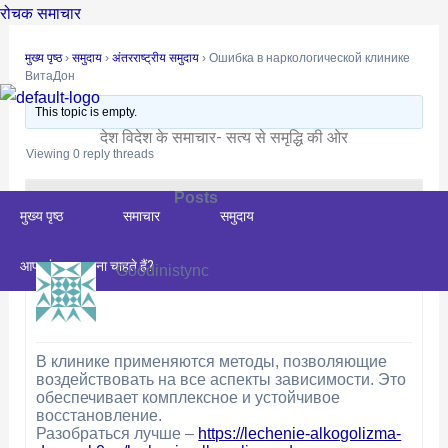
Skip
Post
रोचक समाचार
to
navigation
मुख्य पृष्ठ
›
समुदाय
›
अंतरराष्ट्रीय समुदाय
›
Ошибка в наркологической клинике
content
ВитаДон
This topic is empty.
देश विदेश के समाचार- सत्य से समृद्धि की ओर
Viewing 0 reply threads
Posts
Author
मुख्य पृष्ठ
समाचार
समुदाय
December 9, 2025 at 5:30 am
#29614
REPLY
आप संपादक बनना चाहते हैं?
Goodinistync
В клинике применяются методы, позволяющие
воздействовать на все аспекты зависимости. Это
обеспечивает комплексное и устойчивое
восстановление.
Разобраться лучше –
https://lechenie-alkogolizma-