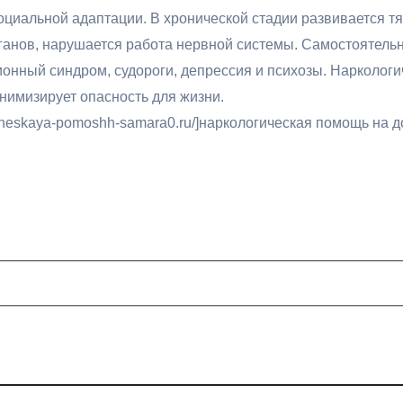
иальной адаптации. В хронической стадии развивается тя
анов, нарушается работа нервной системы. Самостоятельн
ионный синдром, судороги, депрессия и психозы. Нарколог
нимизирует опасность для жизни.
icheskaya-pomoshh-samara0.ru/]наркологическая помощь на до