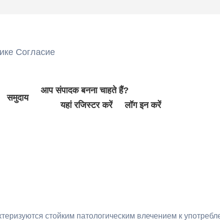
ике Согласие
आप संपादक बनना चाहते हैं?
समुदाय
यहां रजिस्टर करें
लॉग इन करें
ктеризуются стойким патологическим влечением к употреб