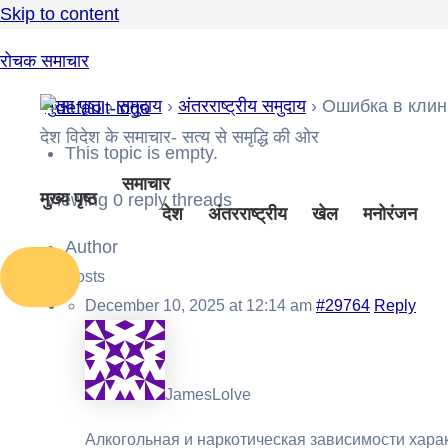
Skip to content
रोचक समाचार
मुख्य पृष्ठ
›
समुदाय
›
अंतरराष्ट्रीय समुदाय
›
Ошибка в клин
देश विदेश के समाचार- सत्य से समृद्धि की ओर
This topic is empty.
समाचार
मुख्य पृष्ठ
Viewing 0 reply threads
देश
अंतरराष्ट्रीय
खेल
मनोरंजन
Author
Posts
December 10, 2025 at 12:14 am
#29764
Reply
JamesLolve
Алкогольная и наркотическая зависимости хара