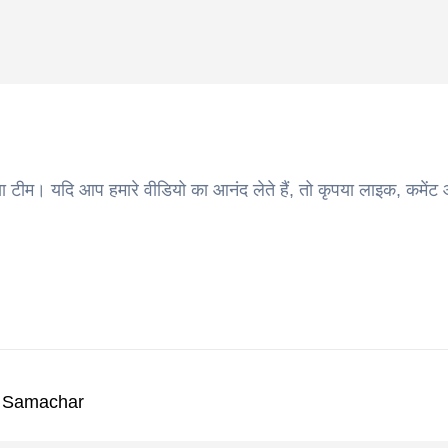
ा टीम। यदि आप हमारे वीडियो का आनंद लेते हैं, तो कृपया लाइक, कमेंट
k Samachar