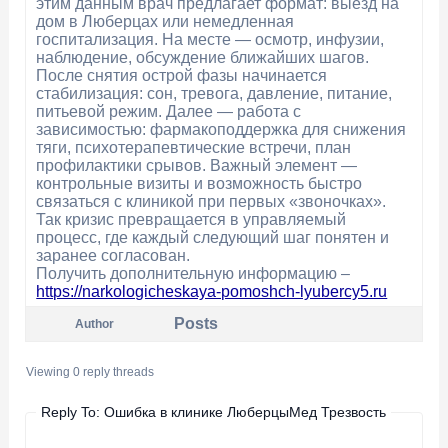
этим данным врач предлагает формат: выезд на
дом в Люберцах или немедленная
госпитализация. На месте — осмотр, инфузии,
наблюдение, обсуждение ближайших шагов.
После снятия острой фазы начинается
стабилизация: сон, тревога, давление, питание,
питьевой режим. Далее — работа с
зависимостью: фармакоподдержка для снижения
тяги, психотерапевтические встречи, план
профилактики срывов. Важный элемент —
контрольные визиты и возможность быстро
связаться с клиникой при первых «звоночках».
Так кризис превращается в управляемый
процесс, где каждый следующий шаг понятен и
заранее согласован.
Получить дополнительную информацию –
https://narkologicheskaya-pomoshch-lyubercy5.ru
Posts
Author
Viewing 0 reply threads
Reply To: Ошибка в клинике ЛюберцыМед Трезвость