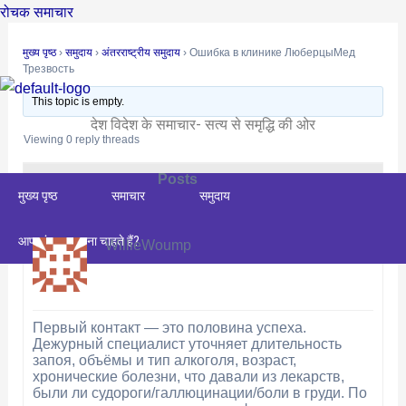
Skip
Post
रोचक समाचार
to
navigation
मुख्य पृष्ठ
›
समुदाय
›
अंतरराष्ट्रीय समुदाय
›
Ошибка в клинике ЛюберцыМед
content
Трезвость
This topic is empty.
देश विदेश के समाचार- सत्य से समृद्धि की ओर
Viewing 0 reply threads
Posts
Author
मुख्य पृष्ठ
समाचार
समुदाय
December 1, 2025 at 8:23 pm
#28312
REPLY
आप संपादक बनना चाहते हैं?
WillieWoump
Первый контакт — это половина успеха.
Дежурный специалист уточняет длительность
запоя, объёмы и тип алкоголя, возраст,
хронические болезни, что давали из лекарств,
были ли судороги/галлюцинации/боли в груди. По