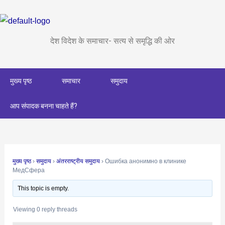
Skip
Post
to
navigation
content
देश विदेश के समाचार- सत्य से समृद्धि की ओर
मुख्य पृष्ठ
समाचार
समुदाय
आप संपादक बनना चाहते हैं?
मुख्य पृष्ठ
›
समुदाय
›
अंतरराष्ट्रीय समुदाय
›
Ошибка анонимно в клинике
МедСфера
This topic is empty.
Viewing 0 reply threads