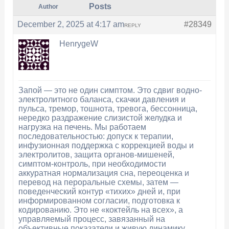
Posts
Author
December 2, 2025 at 4:17 am
#28349
REPLY
HenrygeW
Запой — это не один симптом. Это сдвиг водно-
электролитного баланса, скачки давления и
пульса, тремор, тошнота, тревога, бессонница,
нередко раздражение слизистой желудка и
нагрузка на печень. Мы работаем
последовательностью: допуск к терапии,
инфузионная поддержка с коррекцией воды и
электролитов, защита органов-мишеней,
симптом-контроль, при необходимости
аккуратная нормализация сна, переоценка и
перевод на пероральные схемы, затем —
поведенческий контур «тихих» дней и, при
информированном согласии, подготовка к
кодированию. Это не «коктейль на всех», а
управляемый процесс, завязанный на
объективные показатели и живую динамику.