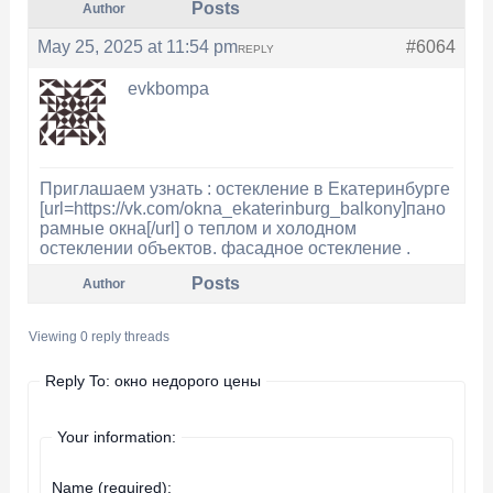
Posts
Author
May 25, 2025 at 11:54 pm
#6064
REPLY
evkbompa
Приглашаем узнать : остекление в Екатеринбурге
[url=https://vk.com/okna_ekaterinburg_balkony]пано
рамные окна[/url] о теплом и холодном
остеклении объектов. фасадное остекление .
Posts
Author
Viewing 0 reply threads
Reply To: окно недорого цены
Your information:
Name (required):