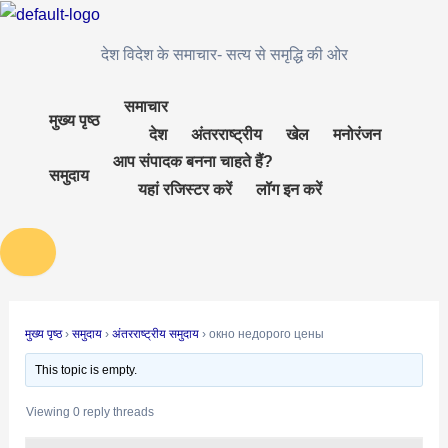
Skip
Post
to
navigation
देश विदेश के समाचार- सत्य से समृद्धि की ओर
content
समाचार
मुख्य पृष्ठ
देश
अंतरराष्ट्रीय
खेल
मनोरंजन
आप संपादक बनना चाहते हैं?
समुदाय
यहां रजिस्टर करें
लॉग इन करें
मुख्य पृष्ठ
›
समुदाय
›
अंतरराष्ट्रीय समुदाय
›
окно недорого цены
This topic is empty.
Viewing 0 reply threads