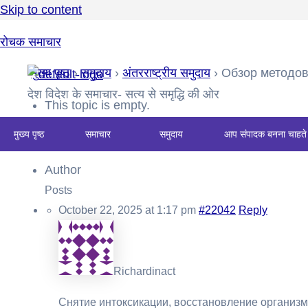
Skip to content
रोचक समाचार
मुख्य पृष्ठ
›
समुदाय
›
अंतरराष्ट्रीय समुदाय
›
Обзор методов
देश विदेश के समाचार- सत्य से समृद्धि की ओर
This topic is empty.
मुख्य पृष्ठ
समाचार
समुदाय
आप संपादक बनना चाहते 
Viewing 0 reply threads
Author
Posts
October 22, 2025 at 1:17 pm
#22042
Reply
Richardinact
Снятие интоксикации, восстановление организм