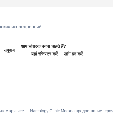
нских исследований
आप संपादक बनना चाहते हैं?
समुदाय
यहां रजिस्टर करें
लॉग इन करें
ном кризисе — Narcology Clinic Москва предоставляет сро