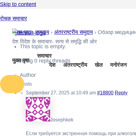
Skip to content
रोचक समाचार
मुख्य पृष्ठ
›
समुदाय
›
अंतरराष्ट्रीय समुदाय
›
Обзор медици
देश विदेश के समाचार- सत्य से समृद्धि की ओर
This topic is empty.
समाचार
मुख्य पृष्ठ
Viewing 0 reply threads
देश
अंतरराष्ट्रीय
खेल
मनोरंजन
Author
Posts
September 27, 2025 at 10:49 am
#18800
Reply
Josephkek
Если требуется экстренная помощь при алкоголь