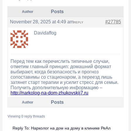
Posts
Author
November 28, 2025 at 4:49 am
#27785
REPLY
Davidaffog
Перед тем как перечислить типичные случаи,
отметим главный принцип: домашний формат
выбирают, когда безопасность и прогноз
сопоставимы со стационаром, а переезд лишь
затянет старт терапии и усилит стресс для семьи.
Получить дополнительную информацию –
http://narkolog-na-dom-zhukovskij7.ru
Posts
Author
Viewing 0 reply threads
Reply To: Нарколог на дом на дому в клинике РеАл