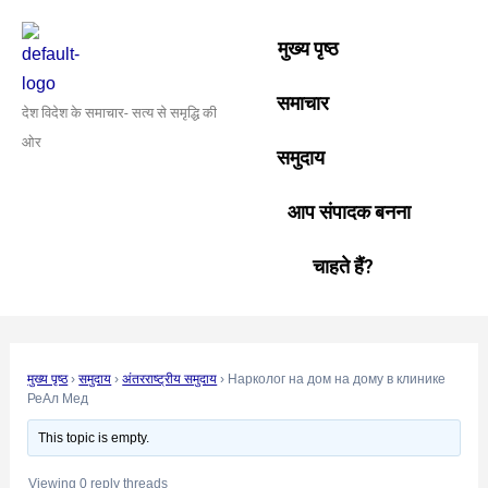
Skip
Post
to
navigation
मुख्य पृष्ठ
content
समाचार
देश विदेश के समाचार- सत्य से समृद्धि की
ओर
समुदाय
आप संपादक बनना
चाहते हैं?
मुख्य पृष्ठ
›
समुदाय
›
अंतरराष्ट्रीय समुदाय
›
Нарколог на дом на дому в клинике
РеАл Мед
This topic is empty.
Viewing 0 reply threads