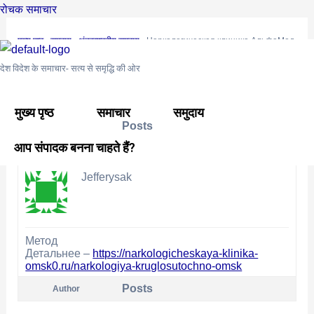
Skip
Post
रोचक समाचार
to
navigation
मुख्य पृष्ठ
›
समुदाय
›
अंतरराष्ट्रीय समुदाय
›
Наркологическая клиника АльфаМед
content
This topic is empty.
देश विदेश के समाचार- सत्य से समृद्धि की ओर
Viewing 0 reply threads
मुख्य पृष्ठ
समाचार
समुदाय
Posts
Author
आप संपादक बनना चाहते हैं?
November 21, 2025 at 3:11 am
#27017
REPLY
Jefferysak
Метод
Детальнее –
https://narkologicheskaya-klinika-
omsk0.ru/narkologiya-kruglosutochno-omsk
Posts
Author