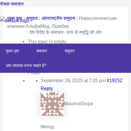
Skip
Post
रोचक समाचार
to
navigation
मुख्य पृष्ठ
›
समुदाय
›
अंतरराष्ट्रीय समुदाय
›
Наркологическая
content
клиника АльфаМед. Ошибка
देश विदेश के समाचार- सत्य से समृद्धि की ओर
This topic is empty.
मुख्य पृष्ठ
समाचार
समुदाय
Viewing 0 reply threads
Author
आप संपादक बनना चाहते हैं?
Posts
September 29, 2025 at 7:35 pm
#19152
Reply
MauriceDiupe
Метод