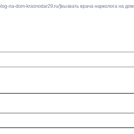
log-na-dom-krasnodar29.ru/]вызвать врача нарколога на дом 