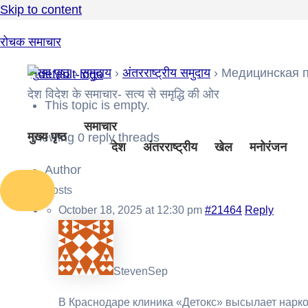
Skip to content
रोचक समाचार
मुख्य पृष्ठ
›
समुदाय
›
अंतरराष्ट्रीय समुदाय
›
Медицинская 
देश विदेश के समाचार- सत्य से समृद्धि की ओर
This topic is empty.
समाचार
मुख्य पृष्ठ
Viewing 0 reply threads
देश
अंतरराष्ट्रीय
खेल
मनोरंजन
Author
Posts
October 18, 2025 at 12:30 pm
#21464
Reply
StevenSep
В Краснодаре клиника «Детокс» высылает нарко