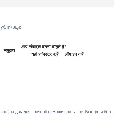
публикация
आप संपादक बनना चाहते हैं?
समुदाय
यहां रजिस्टर करें
लॉग इन करें
лога на дом для срочной помощи при запое. Быстро и безо