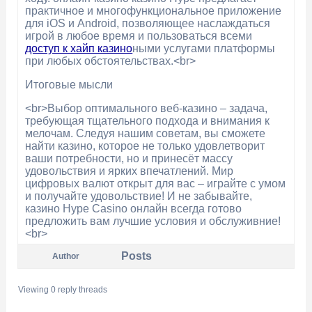
практичное и многофункциональное приложение
для iOS и Android, позволяющее наслаждаться
игрой в любое время и пользоваться всеми
доступ к хайп казино
ными услугами платформы
при любых обстоятельствах.<br>
Итоговые мысли
<br>Выбор оптимального веб-казино – задача,
требующая тщательного подхода и внимания к
мелочам. Следуя нашим советам, вы сможете
найти казино, которое не только удовлетворит
ваши потребности, но и принесёт массу
удовольствия и ярких впечатлений. Мир
цифровых валют открыт для вас – играйте с умом
и получайте удовольствие! И не забывайте,
казино Hype Casino онлайн всегда готово
предложить вам лучшие условия и обслуживние!
<br>
Posts
Author
Viewing 0 reply threads