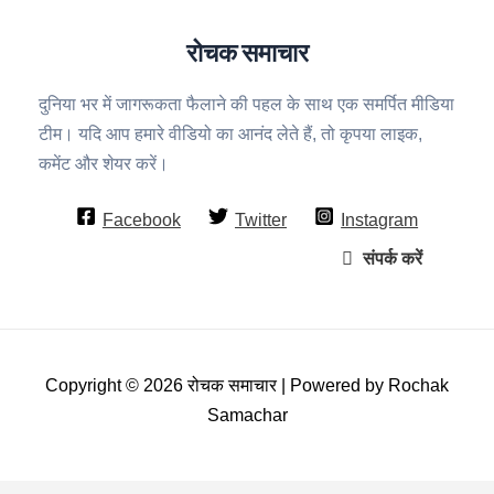
रोचक समाचार
दुनिया भर में जागरूकता फैलाने की पहल के साथ एक समर्पित मीडिया
टीम। यदि आप हमारे वीडियो का आनंद लेते हैं, तो कृपया लाइक,
कमेंट और शेयर करें।
Facebook
Twitter
Instagram
संपर्क करें
Copyright © 2026 रोचक समाचार | Powered by Rochak
Samachar