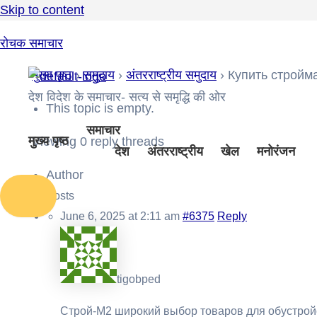
Skip to content
रोचक समाचार
मुख्य पृष्ठ
›
समुदाय
›
अंतरराष्ट्रीय समुदाय
›
Купить стройм
देश विदेश के समाचार- सत्य से समृद्धि की ओर
This topic is empty.
समाचार
मुख्य पृष्ठ
Viewing 0 reply threads
देश
अंतरराष्ट्रीय
खेल
मनोरंजन
Author
Posts
June 6, 2025 at 2:11 am
#6375
Reply
tigobped
Строй-М2 широкий выбор товаров для обустройс