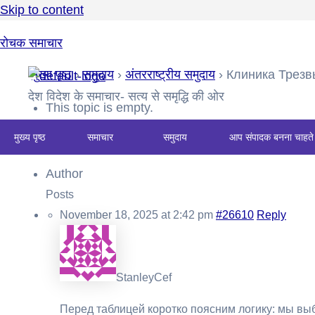
Skip to content
रोचक समाचार
मुख्य पृष्ठ
›
समुदाय
›
अंतरराष्ट्रीय समुदाय
›
Клиника Трезв
देश विदेश के समाचार- सत्य से समृद्धि की ओर
This topic is empty.
मुख्य पृष्ठ
समाचार
समुदाय
आप संपादक बनना चाहते 
Viewing 0 reply threads
Author
Posts
November 18, 2025 at 2:42 pm
#26610
Reply
StanleyCef
Перед таблицей коротко поясним логику: мы в