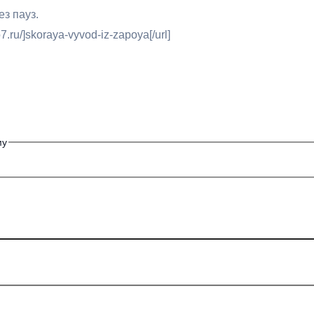
з пауз.
.ru/]skoraya-vyvod-iz-zapoya[/url]
му