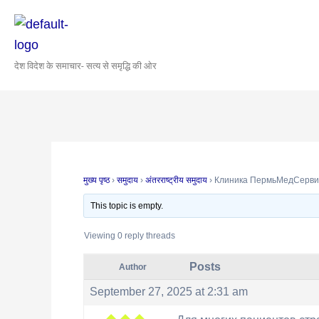
Skip
Post
to
navigation
content
देश विदेश के समाचार- सत्य से समृद्धि की ओर
मुख्य पृष्ठ
›
समुदाय
›
अंतरराष्ट्रीय समुदाय
›
Клиника ПермьМедСервис
This topic is empty.
Viewing 0 reply threads
Posts
Author
September 27, 2025 at 2:31 am