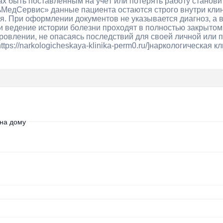
ах быть поставленным на учёт или потерять работу станови
едСервис» данные пациента остаются строго внутри клини
. При оформлении документов не указывается диагноз, а 
и ведение истории болезни проходят в полностью закрытом
ровлении, не опасаясь последствий для своей личной или
ttps://narkologicheskaya-klinika-perm0.ru/]наркологическая к
на дому