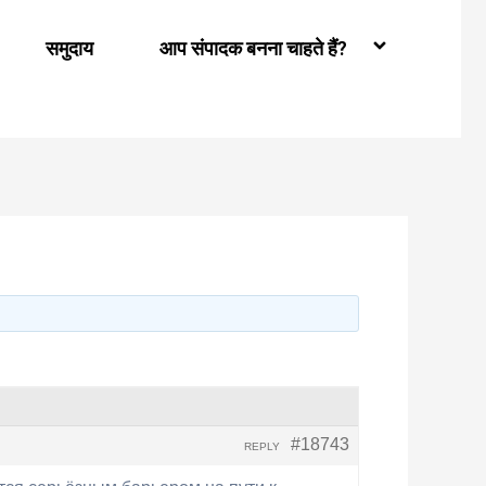
समुदाय
आप संपादक बनना चाहते हैं?
#18743
REPLY