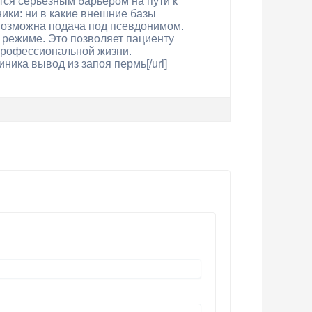
тся серьёзным барьером на пути к
ки: ни в какие внешние базы
возможна подача под псевдонимом.
 режиме. Это позволяет пациенту
 профессиональной жизни.
линика вывод из запоя пермь[/url]