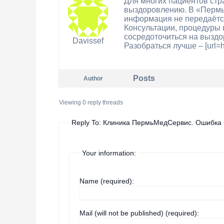
Для многих пациентов стр
выздоровлению. В «ПермьМ
информация не передаётся
Консультации, процедуры 
сосредоточиться на выздо
Davissef
Разобраться лучше – [url=h
Posts
Author
Viewing 0 reply threads
Reply To: Клиника ПермьМедСервис. Ошибка 
Your information:
Name (required):
Mail (will not be published) (required):