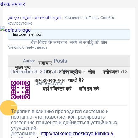
Skip
Post
रोचक समाचार
to
navigation
मुख्य पृष्ठ
›
समुदाय
›
अंतरराष्ट्रीय समुदाय
›
Клиника НоваТверь. Ошибка
content
круглосуточно
This topic is empty.
देश विदेश के समाचार- सत्य से समृद्धि की ओर
Viewing 0 reply threads
Posts
Author
समाचार
मुख्य पृष्ठ
देश
अंतरराष्ट्रीय
खेल
मनोरंजन
December 8, 2025 at 3:53 pm
#29512
REPLY
आप संपादक बनना चाहते हैं?
Jeffreycrymn
समुदाय
यहां रजिस्टर करें
लॉग इन करें
Терапия в клинике проводится системно и
поэтапно, что позволяет контролировать
состояние пациента и добиваться устойчивых
улучшений.
Детальнее –
http://narkologicheskaya-klinika-v-