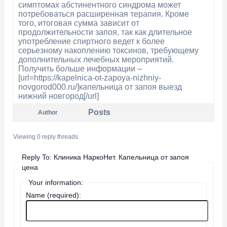
симптомах абстинентного синдрома может
потребоваться расширенная терапия. Кроме
того, итоговая сумма зависит от
продолжительности запоя, так как длительное
употребление спиртного ведет к более
серьезному накоплению токсинов, требующему
дополнительных лечебных мероприятий.
Получить больше информации –
[url=https://kapelnica-ot-zapoya-nizhniy-
novgorod000.ru/]капельница от запоя выезд
нижний новгород[/url]
Posts
Author
Viewing 0 reply threads
Reply To: Клиника НаркоНет. Капельница от запоя
цена
Your information:
Name (required):