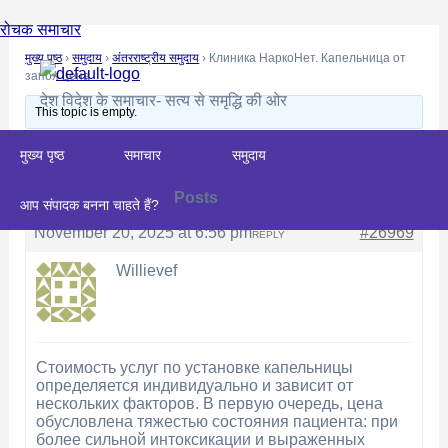
Skip
Post
रोचक समाचार
to
navigation
मुख्य पृष्ठ
›
समुदाय
›
अंतरराष्ट्रीय समुदाय
›
Клиника НаркоНет. Капельница от
content
запоя цена
देश विदेश के समाचार- सत्य से समृद्धि की ओर
This topic is empty.
मुख्य पृष्ठ
Viewing 0 reply threads
समाचार
समुदाय
Posts
Author
आप संपादक बनना चाहते हैं?
November 20, 2025 at 6:56 pm
#26969
REPLY
Willievef
Стоимость услуг по установке капельницы
определяется индивидуально и зависит от
нескольких факторов. В первую очередь, цена
обусловлена тяжестью состояния пациента: при
более сильной интоксикации и выраженных