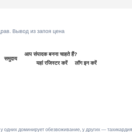
рав. Вывод из запоя цена
आप संपादक बनना चाहते हैं?
समुदाय
यहां रजिस्टर करें
लॉग इन करें
: у одних доминирует обезвоживание, у других — тахикардия