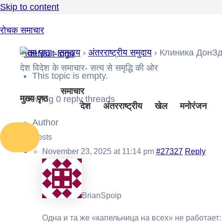
Skip to content
रोचक समाचार
मुख्य पृष्ठ
›
समुदाय
›
अंतरराष्ट्रीय समुदाय
›
Клиника ДонЗд
देश विदेश के समाचार- सत्य से समृद्धि की ओर
This topic is empty.
समाचार
मुख्य पृष्ठ
Viewing 0 reply threads
देश
अंतरराष्ट्रीय
खेल
मनोरंजन
Author
Posts
November 23, 2025 at 11:14 pm
#27327
Reply
BrianSpoip
Одна и та же «капельница на всех» не работает