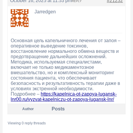
October 16, 2025 at 11:53 pm
#21232
REPLY
Jarredgen
Основная цель капельничного лечения от запоя –
оперативное выведение токсинов,
восстановление нормального обмена веществ и
предотвращение дальнейших осложнений.
Методика, используемая специалистами,
включает не только медикаментозное
вмешательство, но и комплексный мониторинг
состояния пациента, что обеспечивает
безопасность и результативность терапии даже в
условиях экстренной необходимости.
Подробнее –
https://kapelnica-ot-zapoya-lugansk-
lnr00.ru/vyzvat-kapelniczu-ot-zapoya-lugansk-lnr/
Posts
Author
Viewing 0 reply threads