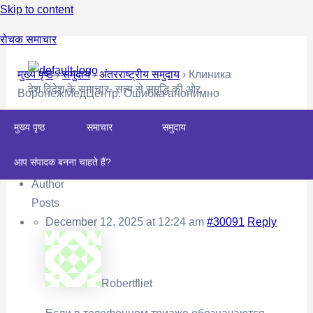
Skip to content
रोचक समाचार
मुख्य पृष्ठ
›
समुदाय
›
अंतरराष्ट्रीय समुदाय
›
Клиника
देश विदेश के समाचार- सत्य से समृद्धि की ओर
ВоронежМедЦентр. Ошибка анонимно
This topic is empty.
मुख्य पृष्ठ
समाचार
समुदाय
Viewing 0 reply threads
आप संपादक बनना चाहते हैं?
Author
Posts
December 12, 2025 at 12:24 am
#30091
Reply
Robertfliet